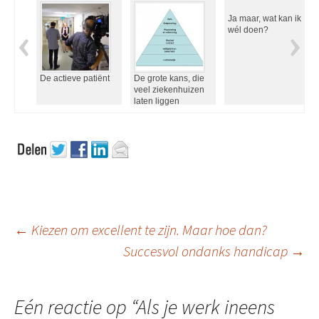
Ja maar, wat kan ik
wél doen?
De actieve patiënt
De grote kans, die
veel ziekenhuizen
laten liggen
Berichtnavigatie
←
Kiezen om excellent te zijn. Maar hoe dan?
Succesvol ondanks handicap
→
Eén reactie op “
Als je werk ineens