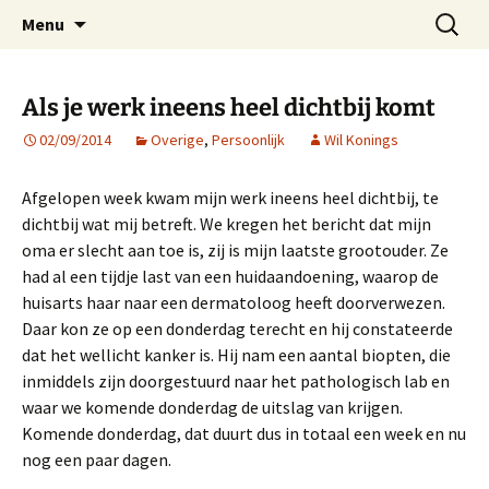
Voor excellente professionals
Ga
Zoeken
ProBeter
Menu
naar
naar:
de
inhoud
Als je werk ineens heel dichtbij komt
02/09/2014
Overige
,
Persoonlijk
Wil Konings
Afgelopen week kwam mijn werk ineens heel dichtbij, te
dichtbij wat mij betreft. We kregen het bericht dat mijn
oma er slecht aan toe is, zij is mijn laatste grootouder. Ze
had al een tijdje last van een huidaandoening, waarop de
huisarts haar naar een dermatoloog heeft doorverwezen.
Daar kon ze op een donderdag terecht en hij constateerde
dat het wellicht kanker is. Hij nam een aantal biopten, die
inmiddels zijn doorgestuurd naar het pathologisch lab en
waar we komende donderdag de uitslag van krijgen.
Komende donderdag, dat duurt dus in totaal een week en nu
nog een paar dagen.