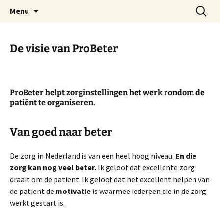
Voor excellente professionals
Ga
Zoeken
ProBeter
Menu
naar
naar:
de
inhoud
De visie van ProBeter
ProBeter helpt zorginstellingen het werk rondom de
patiënt te organiseren.
Van goed naar beter
De zorg in Nederland is van een heel hoog niveau.
En die
zorg kan nog veel beter.
Ik geloof dat excellente zorg
draait om de patiënt. Ik geloof dat het excellent helpen van
de patiënt de
motivatie
is waarmee iedereen die in de zorg
werkt gestart is.