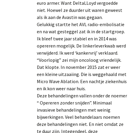
euro armer. Want DeltaLLoyd vergoedde
niet. Hoewel ze duurder uit waren geweest
als ik aan de Avastin was gegaan.
Gelukkig startte het AVL radio-embolisatie
en na wat gesteggel zat ik in de startgroep.
Ik bleef twee jaar stabiel en in 2014 was
opereren mogelijk. De linkerleverkwab werd
verwijderd. Ik werd ‘kankervrij’ verklaard.
“Voorlopig” zei mijn oncoloog vriendelijk.
Dat klopte. In november 2015 zat er weer
een kleine uitzaaiing. Die is weggehaald met
Micro Wave Ablation. Een nachtje ziekenhuis
en ik kon weer naar huis.
Deze behandelingen vallen onder de noemer
“ Opereren zonder snijden”. Minimaal
invasieve behandelingen met weinig
bijwerkingen. Veel behandelaars noemen
deze behandelingen niet. En niet omdat ze
te duur zijn. Integendeel, deze