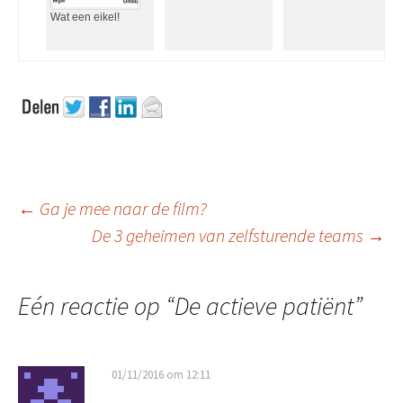
Wat een eikel!
Berichtnavigatie
←
Ga je mee naar de film?
De 3 geheimen van zelfsturende teams
→
Eén reactie op “
De actieve patiënt
”
01/11/2016 om 12:11