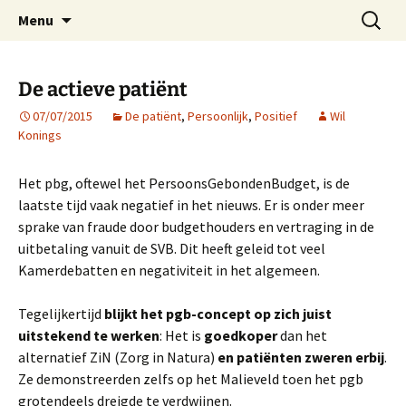
Voor excellente professionals
Ga
Zoeken
ProBeter
Menu
naar
naar:
de
inhoud
De actieve patiënt
07/07/2015
De patiënt
,
Persoonlijk
,
Positief
Wil
Konings
Het pbg, oftewel het PersoonsGebondenBudget, is de
laatste tijd vaak negatief in het nieuws. Er is onder meer
sprake van fraude door budgethouders en vertraging in de
uitbetaling vanuit de SVB. Dit heeft geleid tot veel
Kamerdebatten en negativiteit in het algemeen.
Tegelijkertijd
blijkt het pgb-concept op zich juist
uitstekend te werken
: Het is
goedkoper
dan het
alternatief ZiN (Zorg in Natura)
en patiënten zweren erbij
.
Ze demonstreerden zelfs op het Malieveld toen het pgb
grotendeels dreigde te verdwijnen.