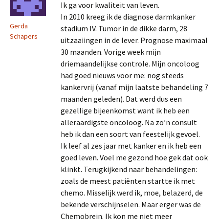
Ik ga voor kwaliteit van leven.
In 2010 kreeg ik de diagnose darmkanker
Gerda
stadium IV. Tumor in de dikke darm, 28
Schapers
uitzaaiingen in de lever. Prognose maximaal
30 maanden. Vorige week mijn
driemaandelijkse controle. Mijn oncoloog
had goed nieuws voor me: nog steeds
kankervrij (vanaf mijn laatste behandeling 7
maanden geleden). Dat werd dus een
gezellige bijeenkomst want ik heb een
alleraardigste oncoloog. Na zo’n consult
heb ik dan een soort van feestelijk gevoel.
Ik leef al zes jaar met kanker en ik heb een
goed leven. Voel me gezond hoe gek dat ook
klinkt. Terugkijkend naar behandelingen:
zoals de meest patiënten startte ik met
chemo. Misselijk werd ik, moe, belazerd, de
bekende verschijnselen. Maar erger was de
Chemobrein. Ik kon me niet meer