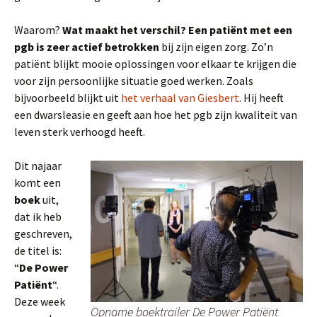
Waarom?
Wat maakt het verschil? Een patiënt met een
pgb is zeer actief betrokken
bij zijn eigen zorg. Zo’n
patiënt blijkt mooie oplossingen voor elkaar te krijgen die
voor zijn persoonlijke situatie goed werken. Zoals
bijvoorbeeld blijkt uit
het verhaal van Giesbert
. Hij heeft
een dwarsleasie en geeft aan hoe het pgb zijn kwaliteit van
leven sterk verhoogd heeft.
Dit najaar
komt een
boek
uit,
dat ik heb
geschreven,
de titel is:
“
De Power
Patiënt
“.
Deze week
Opname boektrailer De Power Patiënt