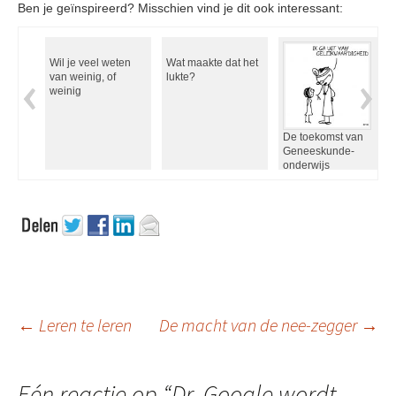
Ben je geïnspireerd? Misschien vind je dit ook interessant:
Wil je veel weten
Wat maakte dat het
van weinig, of
lukte?
weinig
De toekomst van
Geneeskunde-
onderwijs
Berichtnavigatie
←
Leren te leren
De macht van de nee-zegger
→
Eén reactie op “
Dr. Google wordt