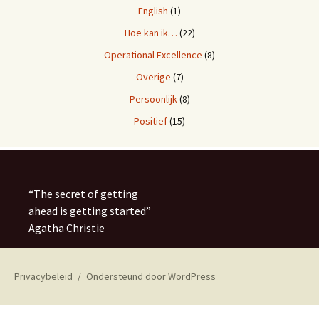
English
(1)
Hoe kan ik…
(22)
Operational Excellence
(8)
Overige
(7)
Persoonlijk
(8)
Positief
(15)
“
The secret of getting
ahead is getting started
”
Agatha Christie
Privacybeleid
Ondersteund door WordPress