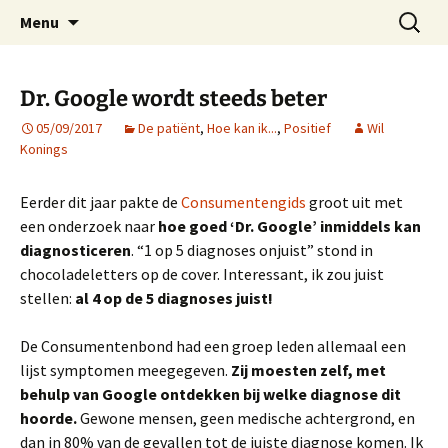
Voor excellente professionals
Ga
Zoeken
ProBeter
Menu
naar
naar:
de
inhoud
Dr. Google wordt steeds beter
05/09/2017
De patiënt
,
Hoe kan ik...
,
Positief
Wil
Konings
Eerder dit jaar pakte de
Consumentengids
groot uit met
een onderzoek naar
hoe goed ‘Dr. Google’ inmiddels kan
diagnosticeren
. “1 op 5 diagnoses onjuist” stond in
chocoladeletters op de cover. Interessant, ik zou juist
stellen:
al 4 op de 5 diagnoses juist!
De Consumentenbond had een groep leden allemaal een
lijst symptomen meegegeven.
Zij moesten zelf, met
behulp van Google ontdekken bij welke diagnose dit
hoorde.
Gewone mensen, geen medische achtergrond, en
dan in 80% van de gevallen tot de juiste diagnose komen. Ik