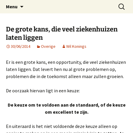
Voor excellente professionals
Ga
Zoeken
ProBeter
Menu
naar
naar:
de
inhoud
De grote kans, die veel ziekenhuizen
laten liggen
30/06/2014
Overige
Wil Konings
Er is een grote kans, een opportunity, die veel ziekenhuizen
laten liggen. Dat levert hen nu al grote problemen op,
problemen die in de toekomst alleen maar zullen groeien.
De oorzaak hiervan ligt in een keuze:
De keuze om te voldoen aan de standaard, of de keuze
om excellent te zijn.
En uiteraard is het niet voldoende deze keuze alleen op