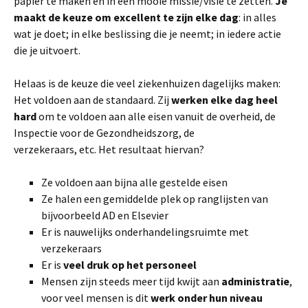
papier te maken en in een mooie missie/visie te zetten.
Je
maakt de keuze om excellent te zijn elke dag
: in alles
wat je doet; in elke beslissing die je neemt; in iedere actie
die je uitvoert.
Helaas is de keuze die veel ziekenhuizen dagelijks maken:
Het voldoen aan de standaard. Zij
werken elke dag heel
hard
om te voldoen aan alle eisen vanuit de overheid, de
Inspectie voor de Gezondheidszorg, de
verzekeraars, etc. Het resultaat hiervan?
Ze voldoen aan bijna alle gestelde eisen
Ze halen een gemiddelde plek op ranglijsten van
bijvoorbeeld AD en Elsevier
Er is nauwelijks onderhandelingsruimte met
verzekeraars
Er is
veel druk op het personeel
Mensen zijn steeds meer tijd kwijt aan
administratie
,
voor veel mensen is dit
werk onder hun niveau