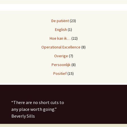
De patiënt
(23)
English
(1)
Hoe kan ik…
(22)
Operational Excellence
(8)
Overige
(7)
Persoonlijk
(8)
Positief
(15)
“
There are no short cuts to
any place worth going.
”
Beverly Sills