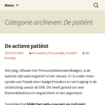
Voor excellente professionals
Ga
Zoeken
ProBeter
Menu
naar
naar:
de
inhoud
Categorie archieven: De patiënt
De actieve patiënt
07/07/2015
De patiënt
,
Persoonlijk
,
Positief
Wil
Konings
Het pbg, oftewel het PersoonsGebondenBudget, is de
laatste tijd vaak negatief in het nieuws. Er is onder meer
sprake van fraude door budgethouders en vertraging in de
uitbetaling vanuit de SVB. Dit heeft geleid tot veel
Kamerdebatten en negativiteit in het algemeen.
Tegelijkertijd
blijkt het pgb-concept op zich juist