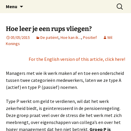
Voor excellente professionals
Ga
Zoeken
ProBeter
Menu
naar
naar:
de
inhoud
Hoe leer je een rups vliegen?
05/05/2015
De patiënt
,
Hoe kan ik...
,
Positief
Wil
Konings
For the English version of this article, click here!
Managers met wie ik werk maken af en toe een onderscheid
tussen twee categorieën medewerkers, laten we ze type A
(actief) en type P (passief) noemen.
Type P werkt om geld te verdienen, wil dat het werk
zekerheid biedt, is geïnteresseerd in de pensioenregeling.
Deze groep praat veel over de stress die het werk met zich
meebrengt, over eigenschappen van collega’s en over het
hoger management dat hen niet betrekt.
Groep P is