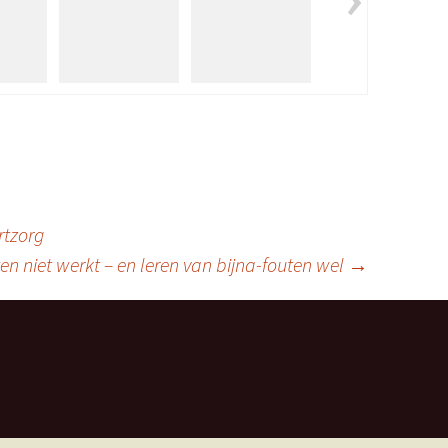
rtzorg
n niet werkt – en leren van bijna-fouten wel
→