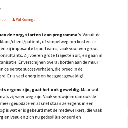
s
ence
Wil Konings
nnen de zorg, starten Lean programma’s
. Vanuit de
e klant/cliënt/patiënt, of simpelweg om kosten te
ren zij imposante Lean Teams, vaak voor een groot
onsultants. Zij voeren grote trajecten uit, en gaan in
ganisatie. Er verschijnen overal borden aan de muur
n de eerste succesverhalen, die breed in de
. Er is veel energie en het gaat geweldig!
nts ergens zijn, gaat het ook geweldig
. Maar wat
 als zij weer weg zijn. Vaak verdwijnen dan ook de
 meer geüpdate en al snel staan ze ergens in een
og is wat er is gebeurd met de medewerkers, die vaak
ieniveau en zich nu gedesillusioneerd en