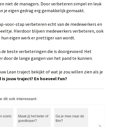
en niet de managers. Door verbeteren simpel en leuk
n je eigen gedrag erg gemakkelijk gemaakt.
ap-voor-stap verbeteren echt van de medewerkers en
eltje. Hierdoor blijven medewerkers verbeteren, ook
 hun eigen werk er prettiger van wordt.
n de beste verbeteringen die is doorgevoerd: Het
r door de lange gangen van het pand te kunnen.
ouw Lean traject bekijkt of wat je zou willen zien als je
 is jouw traject? En hoeveel Fun?
e dit ook interessant:
n ezels
Maak jij het beter of
Ga je mee naar de
Als alles klopt
goedkoper?
film?