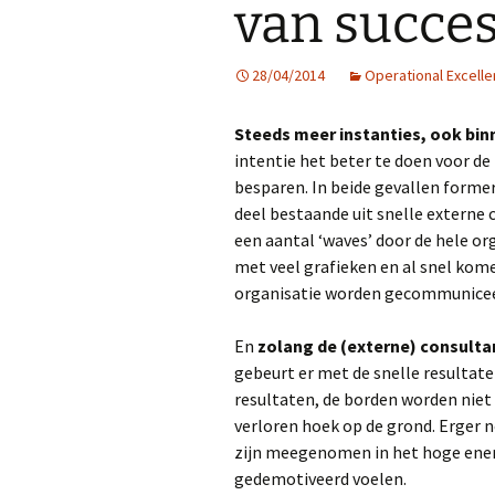
van succe
28/04/2014
Operational Excell
Steeds meer instanties, ook bi
intentie het beter te doen voor d
besparen. In beide gevallen forme
deel bestaande uit snelle externe c
een aantal ‘waves’ door de hele or
met veel grafieken en al snel kome
organisatie worden gecommuniceerd
En
zolang de (externe) consulta
gebeurt er met de snelle resultaten
resultaten, de borden worden niet
verloren hoek op de grond. Erger n
zijn meegenomen in het hoge energ
gedemotiveerd voelen.