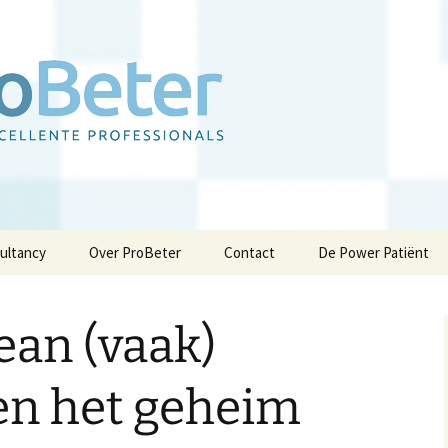
sultancy
Over ProBeter
Contact
De Power Patiënt
De visie van ProBeter
Privacybeleid
an (vaak)
Werken
Partners
hte
Klanten
en het geheim
Inspiratie