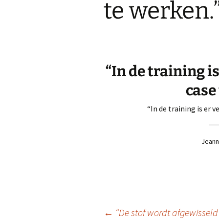
te werken.
“In de training i
case 
“In de training is er 
Jeann
←
“De stof wordt afgewisseld