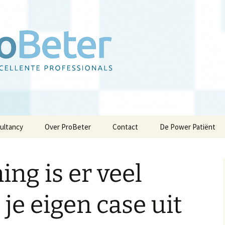
sultancy
Over ProBeter
Contact
De Power Patiënt
De visie van ProBeter
Privacybeleid
ning is er veel
Werken
Partners
hte
Klanten
je eigen case uit
Inspiratie